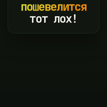
пошевелится
тот лох!